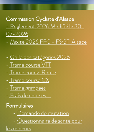
Commission Cycliste d'Alsace
- Règlement 2026 Modifié le 30-
07-2026
-
Mixité 2026 FFC - FSGT Alsace
-
Grille des catégories 2026
-
Trame course VTT
-
Trame course Route
-
Trame course CX
-
Trame grimpées
-
Frais de courses
Formulaires
-
Demande de mutation
-
Questionnaire de santé pour
les mineurs