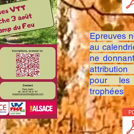
Epreuves no
au calendrie
ne donnant
attributio
pour les 
trophées