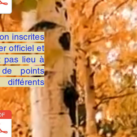
n inscrites
r officiel et
 pas lieu à
n de points
différents